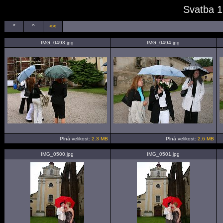
Svatba 1
*
^
<<
IMG_0493.jpg
IMG_0494.jpg
Plná velikost:
2.3 MB
Plná velikost:
2.6 MB
IMG_0500.jpg
IMG_0501.jpg