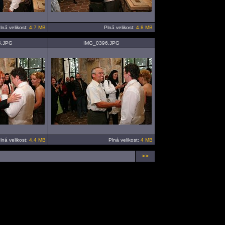
lná velikost:
4.7 MB
Plná velikost:
4.8 MB
5.JPG
IMG_0396.JPG
lná velikost:
4.4 MB
Plná velikost:
4 MB
>>