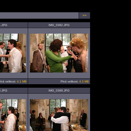
>>
1.JPG
IMG_0382.JPG
lná velikost:
4.1 MB
Plná velikost:
4.3 MB
8.JPG
IMG_0389.JPG