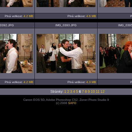
Plná velikost:
4.2 MB
Plná velikost:
4.6 MB
P
0392.JPG
IMG_0393.JPG
IMG_039
Plná velikost:
4.2 MB
Plná velikost:
4.3 MB
P
Stránky:
1
2
3
4
5
6
7
8
9
10
11
12
Canon EOS 5D, Adobe Photoshop CS2, Zoner Photo Studio 9
(c) 2008
SAFO