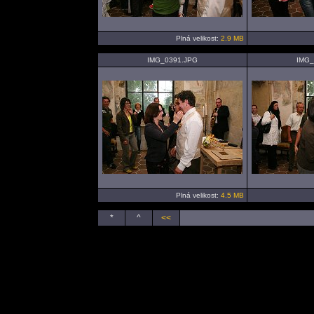
Plná velikost:
2.9 MB
IMG_0391.JPG
IMG_
Plná velikost:
4.5 MB
*
^
<<