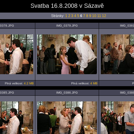
Svatba 16.8.2008 v Sázavě
Stránky:
1
2
3
4
5
6
7
8
9
10
11
12
0378.JPG
IMG_0379.JPG
IMG_038
Plná velikost:
4.2 MB
Plná velikost:
4 MB
P
0385.JPG
IMG_0386.JPG
IMG_038