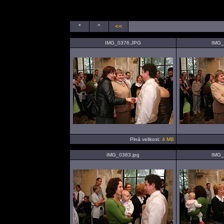
*
^
<<
IMG_0376.JPG
IMG_
Plná velikost:
4 MB
IMG_0383.jpg
IMG_