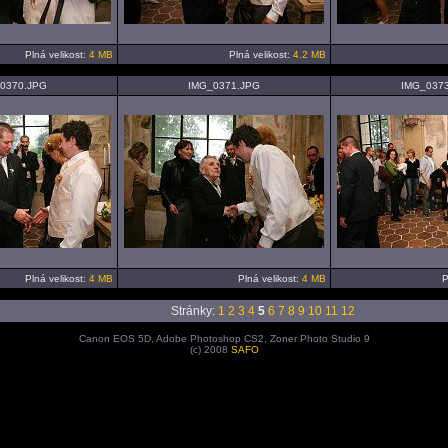
Plná velikost:
4 MB
Plná velikost:
4.2 MB
0370.JPG
IMG_0371.JPG
IMG_037
Plná velikost:
4 MB
Plná velikost:
4 MB
P
Stránky:
1
2
3
4
5
6
7
8
9
10
11
12
Canon EOS 5D, Adobe Photoshop CS2, Zoner Photo Studio 9
(c) 2008
SAFO