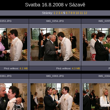
Svatba 16.8.2008 v Sázavě
Stránky:
1
2
3
4
5
6
7
8
9
10
11
12
0353.JPG
IMG_0354.JPG
IMG_035
Plná velikost:
4.1 MB
Plná velikost:
4.3 MB
P
0361.JPG
IMG_0363.JPG
IMG_036