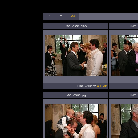
*
^
<<
IMG_0352.JPG
IMG_
Plná velikost:
4.1 MB
IMG_0360.jpg
IMG_