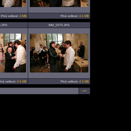
Plná velikost:
4 MB
Plná velikost:
4.1 MB
3.JPG
IMG_0375.JPG
lná velikost:
4.5 MB
Plná velikost:
4.5 MB
>>