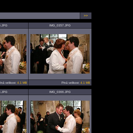
>>
5.JPG
IMG_0357.JPG
lná velikost:
4.1 MB
Plná velikost:
4.1 MB
4.JPG
IMG_0366.JPG