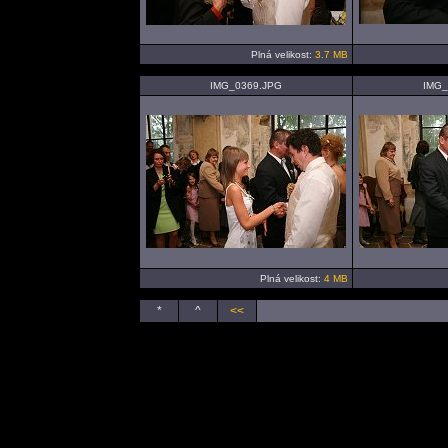
Plná velikost:
3.7 MB
IMG_0369.JPG
IMG_
Plná velikost:
4 MB
*
^
<<