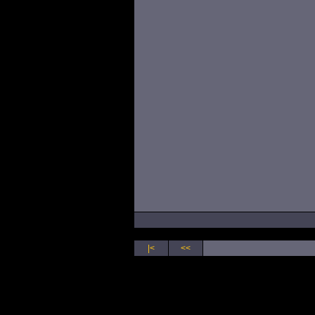
|<
<<