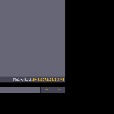
Plná velikost:
2048x3072x24, 1.3 MB
>>
>|