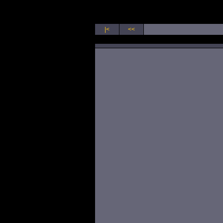
|<
<<