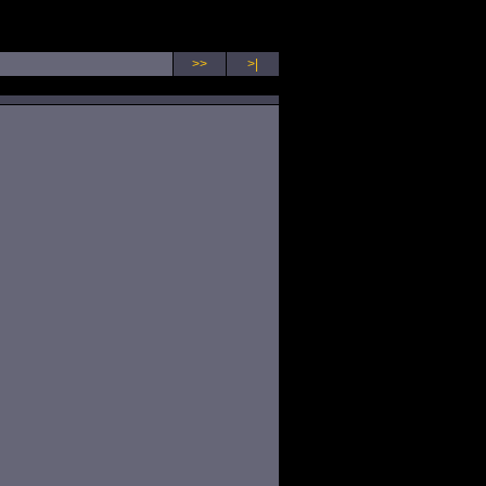
>>
>|