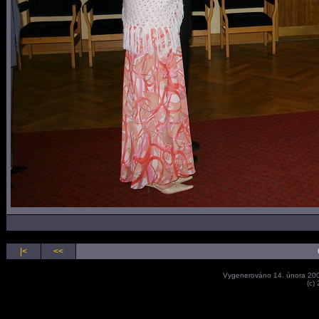
|<
<<
Vygenerováno 14. února 20
(c)