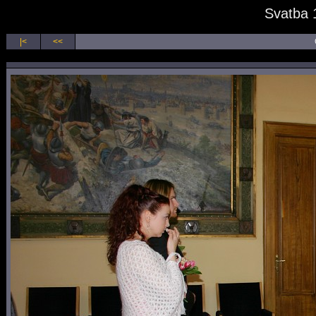
Svatba 
|<
<<