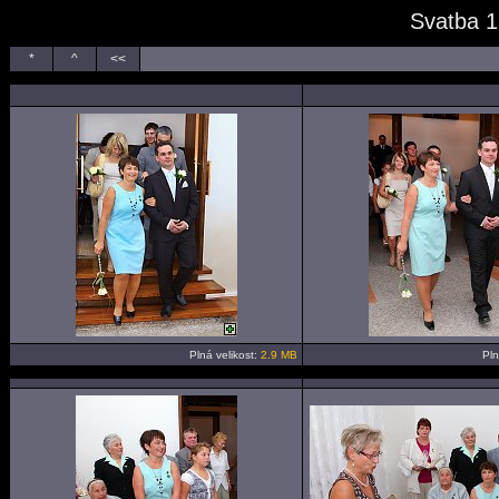
Svatba 1
*
^
<<
Plná velikost:
2.9 MB
Pln