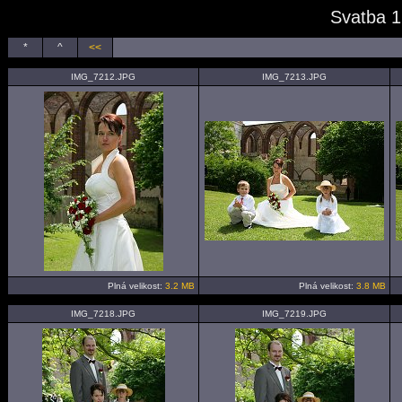
Svatba 1
*
^
<<
IMG_7212.JPG
IMG_7213.JPG
Plná velikost:
3.2 MB
Plná velikost:
3.8 MB
IMG_7218.JPG
IMG_7219.JPG