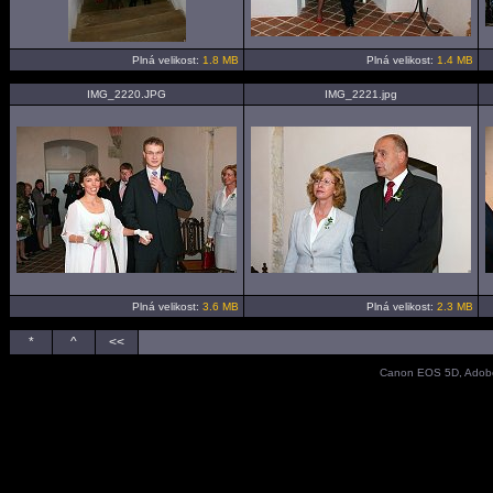
Plná velikost:
1.8 MB
Plná velikost:
1.4 MB
IMG_2220.JPG
IMG_2221.jpg
Plná velikost:
3.6 MB
Plná velikost:
2.3 MB
*
^
<<
Canon EOS 5D, Adobe