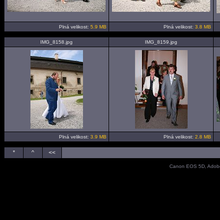
Plná velikost:
5.9 MB
Plná velikost:
3.8 MB
IMG_8158.jpg
IMG_8159.jpg
Plná velikost:
3.9 MB
Plná velikost:
2.8 MB
*
^
<<
Canon EOS 5D, Adobe