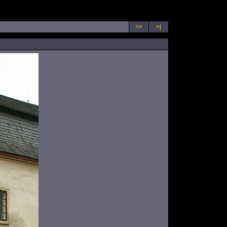
>>
>|