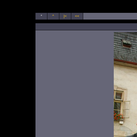
*
^
|<
<<