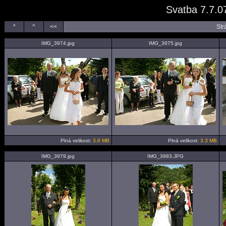
Svatba 7.7.0
*
^
<<
Str
IMG_3974.jpg
IMG_3975.jpg
Plná velikost:
3.6 MB
Plná velikost:
3.3 MB
IMG_3979.jpg
IMG_3983.JPG