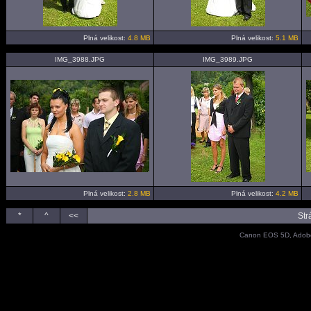
Plná velikost:
4.8 MB
Plná velikost:
5.1 MB
IMG_3988.JPG
IMG_3989.JPG
Plná velikost:
2.8 MB
Plná velikost:
4.2 MB
*
^
<<
Str
Canon EOS 5D, Adobe