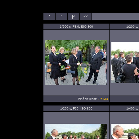
*
^
|<
<<
1/200 s, F8.0, ISO 800
1/200 s,
Plná velikost:
3.6 MB
1/200 s, F20, ISO 800
1/400 s,