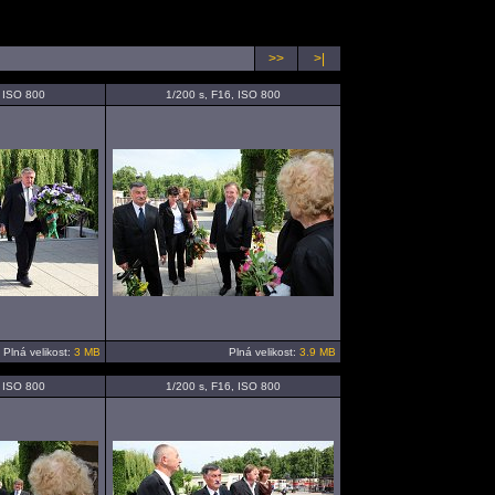
>>
>|
, ISO 800
1/200 s, F16, ISO 800
Plná velikost:
3 MB
Plná velikost:
3.9 MB
, ISO 800
1/200 s, F16, ISO 800