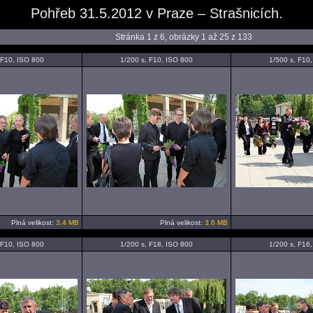
Pohřeb 31.5.2012 v Praze – Strašnicích.
Stránka 1 z 6, obrázky 1 až 25 z 133
 F10, ISO 800
1/200 s, F10, ISO 800
1/500 s, F10
Plná velikost:
3.4 MB
Plná velikost:
3.6 MB
 F10, ISO 800
1/200 s, F18, ISO 800
1/200 s, F16