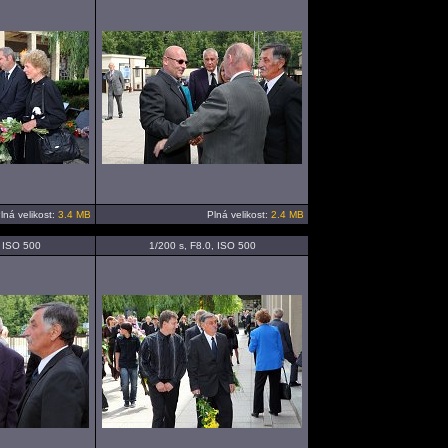
lná velikost:
3.4 MB
Plná velikost:
2.4 MB
, ISO 500
1/200 s, F8.0, ISO 500