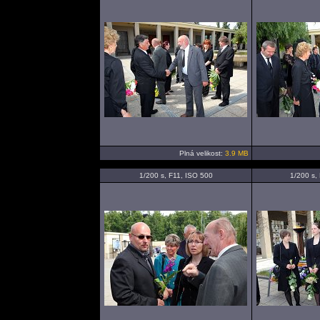
Plná velikost:
3.9 MB
1/200 s, F11, ISO 500
1/200 s,