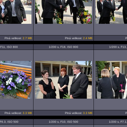
Plná velikost:
2.7 MB
Plná velikost:
2.4 MB
P
 F11, ISO 800
1/200 s, F18, ISO 800
1/200 s, F13
Plná velikost:
3.3 MB
Plná velikost:
3.3 MB
P
 F6.3, ISO 500
1/200 s, F10, ISO 500
1/200 s, F7.1