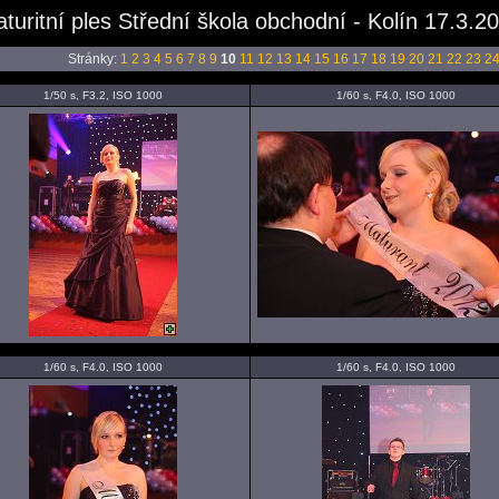
turitní ples Střední škola obchodní - Kolín 17.3.2
Stránky:
1
2
3
4
5
6
7
8
9
10
11
12
13
14
15
16
17
18
19
20
21
22
23
2
1/50 s, F3.2, ISO 1000
1/60 s, F4.0, ISO 1000
1/60 s, F4.0, ISO 1000
1/60 s, F4.0, ISO 1000