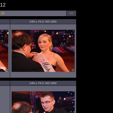
012
4
25
>>
1/60 s, F4.0, ISO 1000
1/60 s, F4.0, ISO 1000