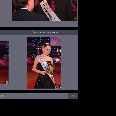
1/60 s, F4.0, ISO 1000
4
25
>>