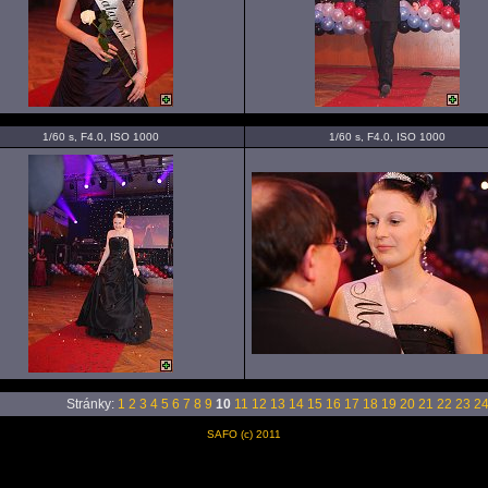
1/60 s, F4.0, ISO 1000
1/60 s, F4.0, ISO 1000
Stránky:
1
2
3
4
5
6
7
8
9
10
11
12
13
14
15
16
17
18
19
20
21
22
23
2
SAFO (c) 2011