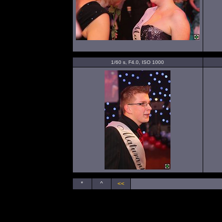
1/60 s, F4.0, ISO 1000
*
^
<<