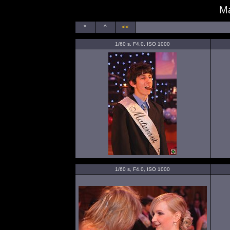
Ma
*
^
<<
1/60 s, F4.0, ISO 1000
1/60 s, F4.0, ISO 1000