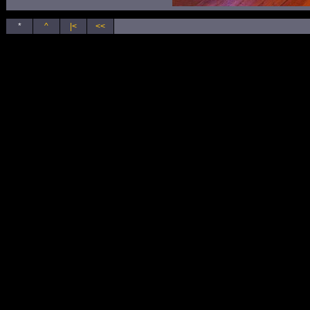
*
^
|<
<<