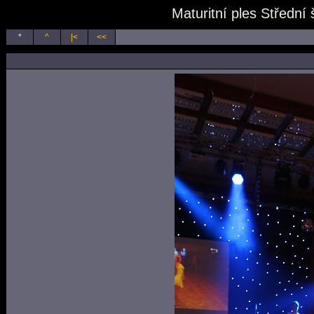
Maturitní ples Střední
*
^
|<
<<