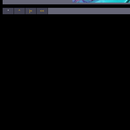
*
^
|<
<<