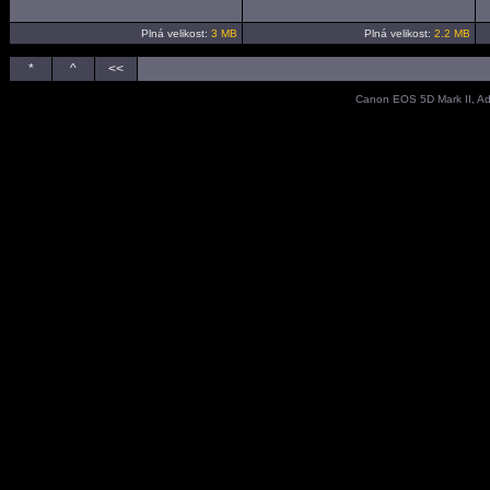
Plná velikost:
3 MB
Plná velikost:
2.2 MB
*
^
<<
Canon EOS 5D Mark II, A