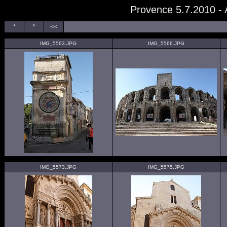
Provence 5.7.2010 - 
*
^
<<
IMG_5563.JPG
IMG_5566.JPG
IMG_5573.JPG
IMG_5575.JPG