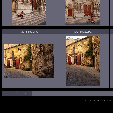
IMG_5580.JPG
IMG_5581.JPG
*
^
<<
Canon EOS 5D II, Adob