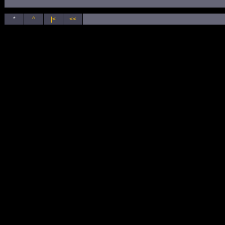
*
^
|<
<<