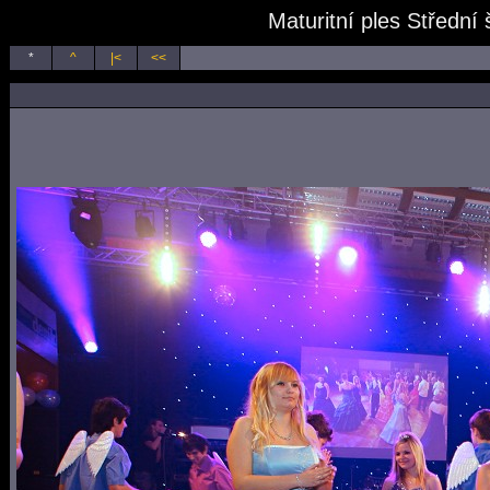
Maturitní ples Střední
*
^
|<
<<